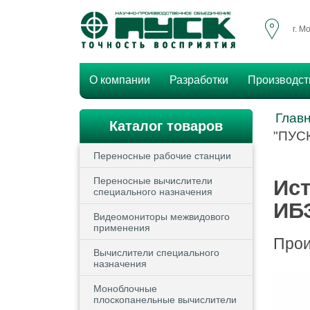
г. М
О компании
Разработки
Производст
Глав
Каталог товаров
"ПУСК
Переносные рабочие станции
Переносные вычислители
Ист
специального назначения
ИБЭ
Видеомониторы межвидового
применения
Прои
Вычислители специального
назначения
Моноблочные
плоскопанельные вычислители