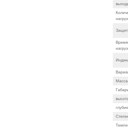
выход
Колич
нагруз
Защит
Время
нагруз
Индик
Вариа
Масса,
Габар
высота
глубин
Степе
Темпе