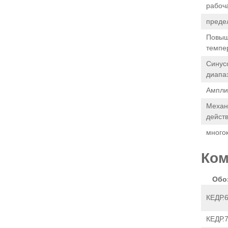
рабоч
преде
Повыш
темпе
Синус
диапаз
Ампли
Механ
действ
многок
Ком
Обо
КЕДР.
КЕДР.