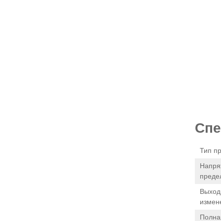
Спе
Тип п
Напря
преде
Выход
измен
Полна