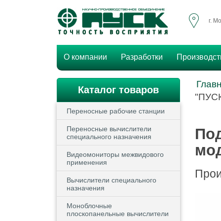
г. М
О компании
Разработки
Производст
Глав
Каталог товаров
"ПУСК
Переносные рабочие станции
Переносные вычислители
По
специального назначения
мо
Видеомониторы межвидового
применения
Прои
Вычислители специального
назначения
Моноблочные
плоскопанельные вычислители